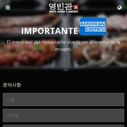
메뉴 건너뛰기
IMPORTANTE
El menú real del restaurante puede ser diferente de la
imagen.
문의사항