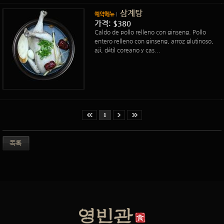
삼계탕
예약메뉴
가격: $380
Caldo de pollo relleno con ginseng. Pollo
entero relleno con ginseng, arroz glutinoso,
ají, dátil coreano y cas...
1
목록