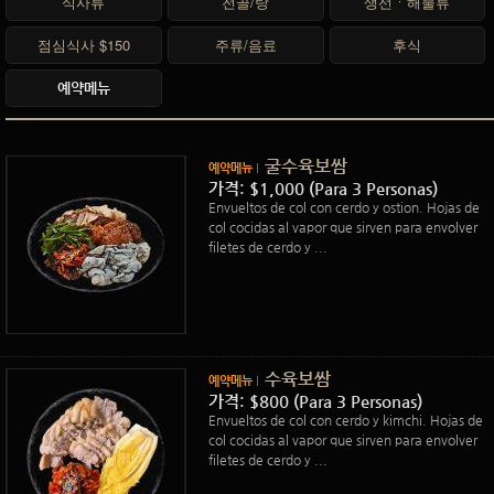
식사류
전골/탕
생선ㆍ해물류
점심식사 $150
주류/음료
후식
예약메뉴
굴수육보쌈
예약메뉴
가격: $1,000 (Para 3 Personas)
Envueltos de col con cerdo y ostion. Hojas de
col cocidas al vapor que sirven para envolver
filetes de cerdo y ...
수육보쌈
예약메뉴
가격: $800 (Para 3 Personas)
Envueltos de col con cerdo y kimchi. Hojas de
col cocidas al vapor que sirven para envolver
filetes de cerdo y ...