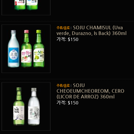
SOJU CHAMISUL (Uva
주류/음료
verde, Durazno, Is Back) 360ml
가격: $150
SOJU
주류/음료
CHEOEUMCHEOREOM, CERO
(LICOR DE ARROZ) 360ml
가격: $150