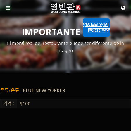
메뉴 건너뛰기
IMPORTANTE
El menú real del restaurante puede ser diferente de la
imagen.
주류/음료
BLUE NEW YORKER
가격 :
$100