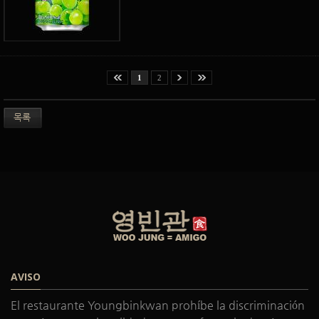
1
2
목록
AVISO
El restaurante Youngbinkwan prohíbe la discriminación