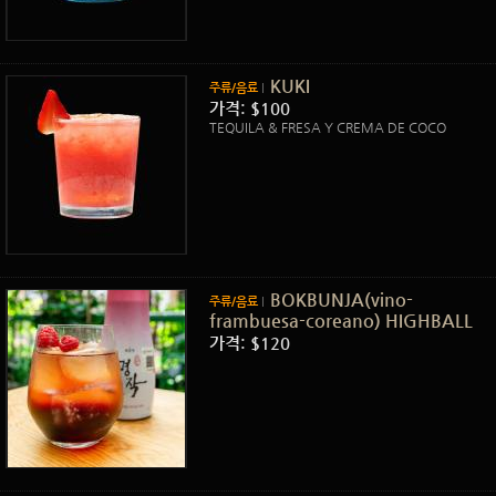
KUKI
주류/음료
가격: $100
TEQUILA & FRESA Y CREMA DE COCO
BOKBUNJA(vino-
주류/음료
frambuesa-coreano) HIGHBALL
가격: $120