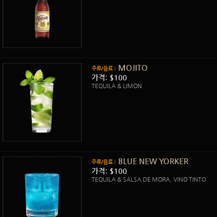
MOJITO
주류/음료
가격: $100
TEQUILA & LIMON
BLUE NEW YORKER
주류/음료
가격: $100
TEQUILA & SALSA DE MORA, VINO TINTO