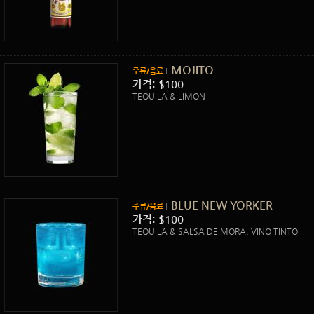
MOJITO
주류/음료
가격: $100
TEQUILA & LIMON
BLUE NEW YORKER
주류/음료
가격: $100
TEQUILA & SALSA DE MORA, VINO TINTO