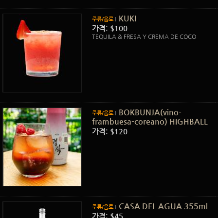
KUKI
주류/음료
가격: $100
TEQUILA & FRESA Y CREMA DE COCO
BOKBUNJA(vino-
주류/음료
frambuesa-coreano) HIGHBALL
가격: $120
CASA DEL AGUA 355ml
주류/음료
가격: $45