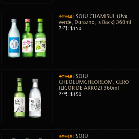
SOJU CHAMISUL (Uva
주류/음료
verde, Durazno, Is Back) 360ml
가격: $150
SOJU
주류/음료
CHEOEUMCHEOREOM, CERO
(LICOR DE ARROZ) 360ml
가격: $150
SOJU
주류/음료