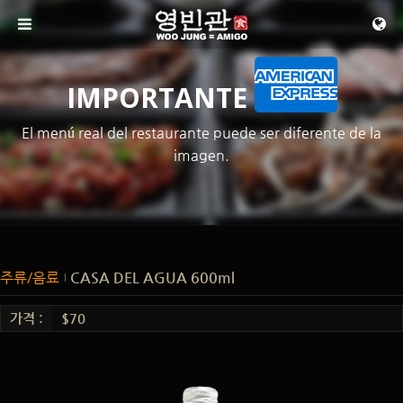
메뉴 건너뛰기
IMPORTANTE
El menú real del restaurante puede ser diferente de la
imagen.
주류/음료
CASA DEL AGUA 600ml
가격 :
$70