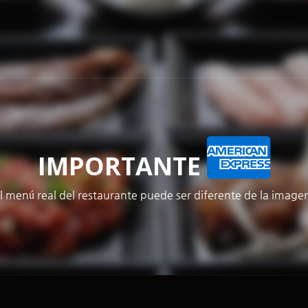
메뉴 건너뛰기
IMPORTANTE
l menú real del restaurante puede ser diferente de la image