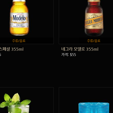
주류/음료
주류/음료
스페셜 355ml
네그라 모델로 355ml
5
가격: $55