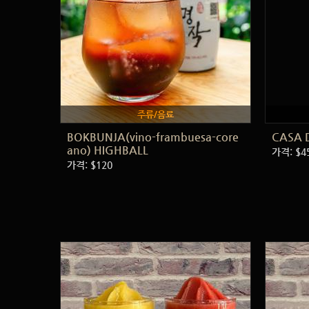
주류/음료
BOKBUNJA(vino-frambuesa-core
CASA 
ano) HIGHBALL
가격: $4
가격: $120