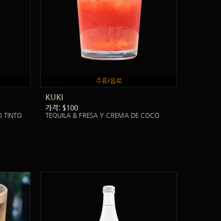
주류/음료
KUKI
가격: $100
O TINTO
TEQUILA & FRESA Y CREMA DE COCO