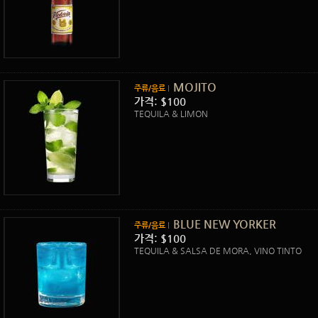
MOJITO
주류/음료
가격: $100
TEQUILA & LIMON
BLUE NEW YORKER
주류/음료
가격: $100
TEQUILA & SALSA DE MORA, VINO TINTO