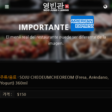
메뉴 건너뛰기
IMPORTANTE
El menú real del restaurante puede ser diferente de la
imagen.
주류/음료
SOJU CHEOEUMCHEOREOM (Fresa, Arándano,
Yogurt) 360ml
가격 :
$150