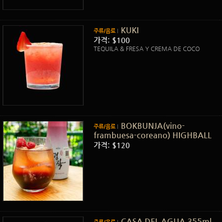
KUKI
주류/음료
가격: $100
TEQUILA & FRESA Y CREMA DE COCO
BOKBUNJA(vino-
주류/음료
frambuesa-coreano) HIGHBALL
가격: $120
CASA DEL AGUA 355ml