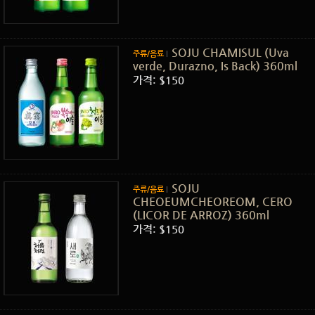
SOJU CHAMISUL (Uva
주류/음료
verde, Durazno, Is Back) 360ml
가격: $150
SOJU
주류/음료
CHEOEUMCHEOREOM, CERO
(LICOR DE ARROZ) 360ml
가격: $150