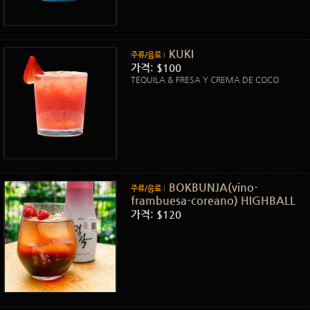
KUKI
주류/음료
가격: $100
TEQUILA & FRESA Y CREMA DE COCO
BOKBUNJA(vino-
주류/음료
frambuesa-coreano) HIGHBALL
가격: $120