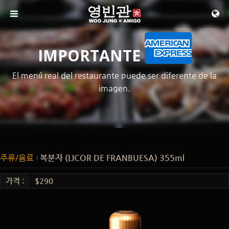
메뉴 건너뛰기
IMPORTANTE
El menú real del restaurante puede ser diferente de la
imagen.
주류/음료
복분자 (LICOR DE FRANBUESA) 355ml
가격 :
$290