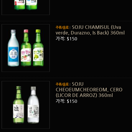
SOJU CHAMISUL (Uva
주류/음료
verde, Durazno, Is Back) 360ml
가격: $150
SOJU
주류/음료
CHEOEUMCHEOREOM, CERO
(LICOR DE ARROZ) 360ml
가격: $150