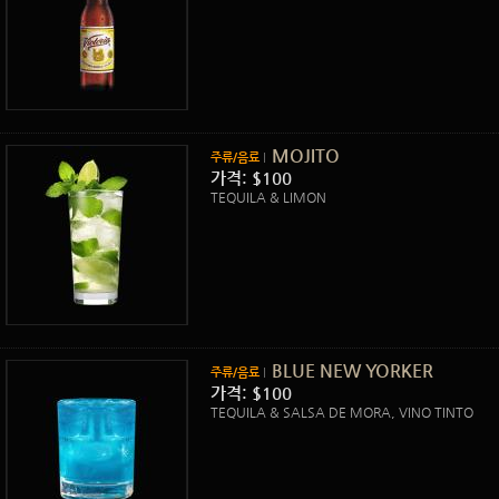
MOJITO
주류/음료
가격: $100
TEQUILA & LIMON
BLUE NEW YORKER
주류/음료
가격: $100
TEQUILA & SALSA DE MORA, VINO TINTO