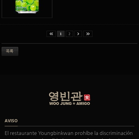
1
2
목록
AVISO
El restaurante Youngbinkwan prohíbe la discriminación