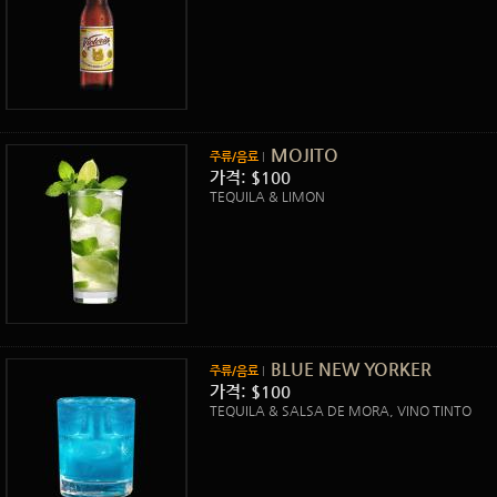
MOJITO
주류/음료
가격: $100
TEQUILA & LIMON
BLUE NEW YORKER
주류/음료
가격: $100
TEQUILA & SALSA DE MORA, VINO TINTO