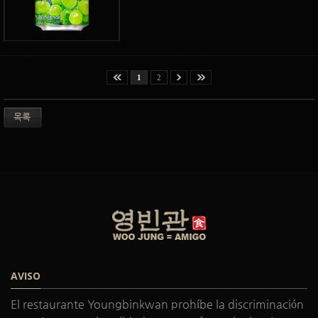
1
2
목록
AVISO
El restaurante Youngbinkwan prohíbe la discriminación