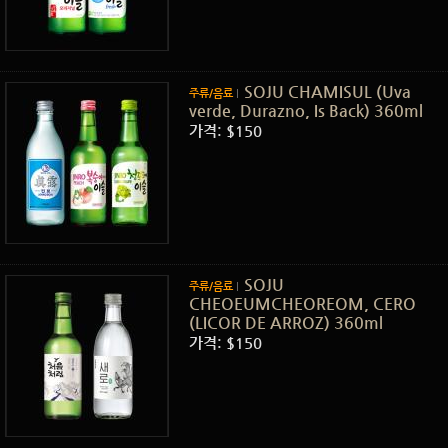
SOJU CHAMISUL (Uva
주류/음료
verde, Durazno, Is Back) 360ml
가격: $150
SOJU
주류/음료
CHEOEUMCHEOREOM, CERO
(LICOR DE ARROZ) 360ml
가격: $150