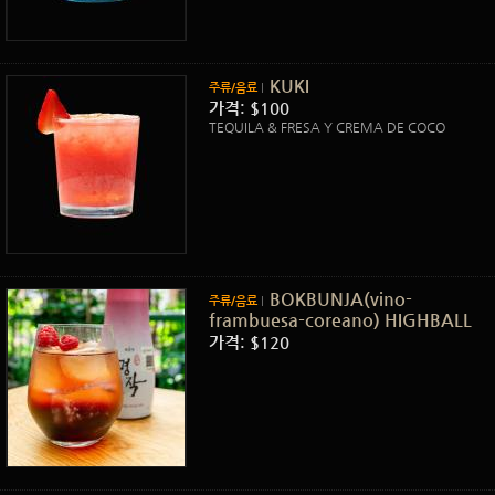
KUKI
주류/음료
가격: $100
TEQUILA & FRESA Y CREMA DE COCO
BOKBUNJA(vino-
주류/음료
frambuesa-coreano) HIGHBALL
가격: $120