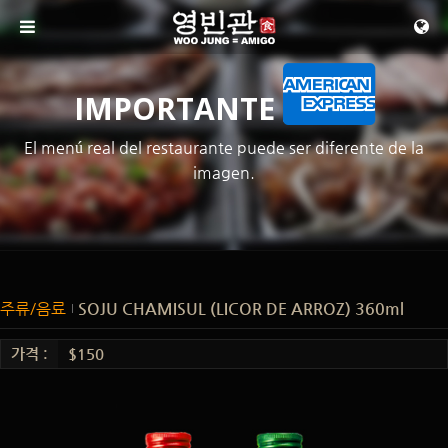
메뉴 건너뛰기
IMPORTANTE
El menú real del restaurante puede ser diferente de la
imagen.
주류/음료
SOJU CHAMISUL (LICOR DE ARROZ) 360ml
가격 :
$150