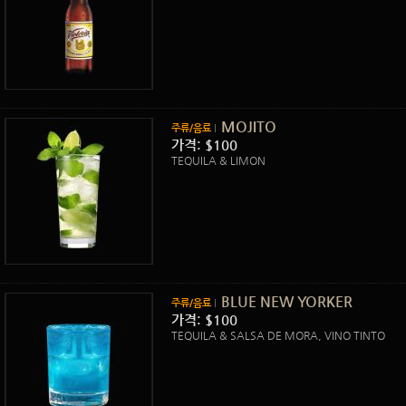
MOJITO
주류/음료
가격: $100
TEQUILA & LIMON
BLUE NEW YORKER
주류/음료
가격: $100
TEQUILA & SALSA DE MORA, VINO TINTO