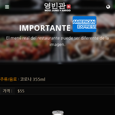
메뉴 건너뛰기
IMPORTANTE
El menú real del restaurante puede ser diferente de la
imagen.
주류/음료
코로나 355ml
가격 :
$55