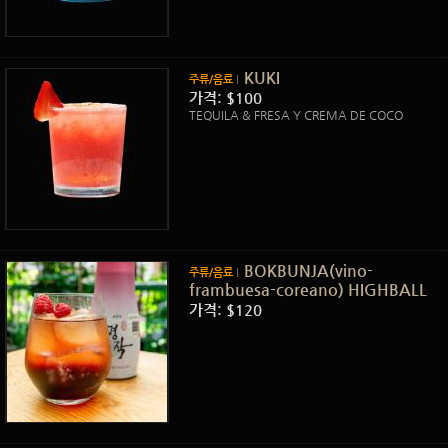
KUKI
주류/음료
가격: $100
TEQUILA & FRESA Y CREMA DE COCO
BOKBUNJA(vino-
주류/음료
frambuesa-coreano) HIGHBALL
가격: $120