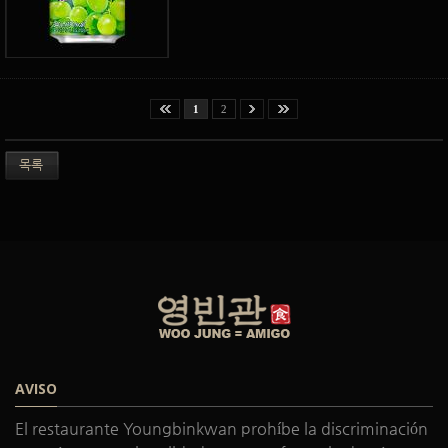
1
2
목록
AVISO
El restaurante Youngbinkwan prohíbe la discriminación