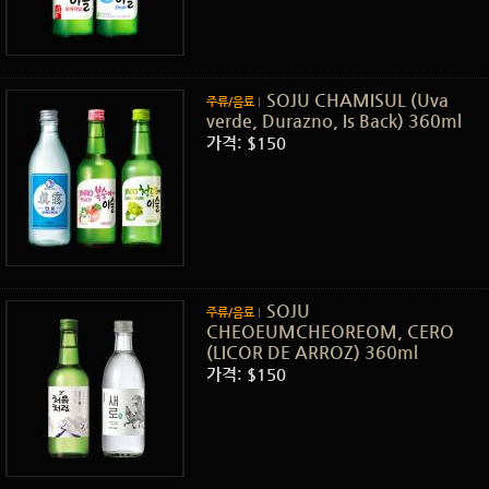
SOJU CHAMISUL (Uva
주류/음료
verde, Durazno, Is Back) 360ml
가격: $150
SOJU
주류/음료
CHEOEUMCHEOREOM, CERO
(LICOR DE ARROZ) 360ml
가격: $150