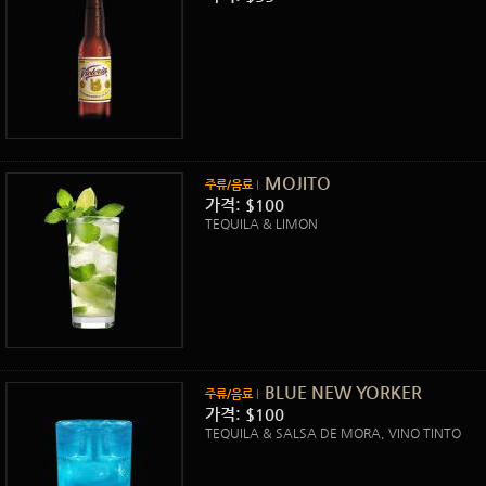
MOJITO
주류/음료
가격: $100
TEQUILA & LIMON
BLUE NEW YORKER
주류/음료
가격: $100
TEQUILA & SALSA DE MORA, VINO TINTO