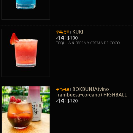
KUKI
주류/음료
가격: $100
TEQUILA & FRESA Y CREMA DE COCO
BOKBUNJA(vino-
주류/음료
frambuesa-coreano) HIGHBALL
가격: $120