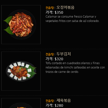
오징어볶음
전골/탕
가격: $350
Calamar se consume fresco Calamar y
vegetales fritos con salsa de ají colorado.
두부김치
전골/탕
가격: $320
Tofu cortado en cuadrados planos y Finas
rebanadas de kimchi salteadas en aceite con
trozos de carne de cerdo.
제육볶음
전골/탕
가격: $280