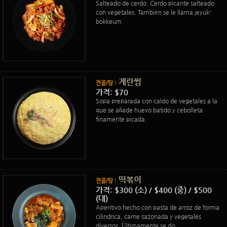
Salteado de cerdo. Cerdo picante salteado
con vegetales. También se le llama jeyuk-
bokkeum
계란찜
전골/탕
가격: $70
Sopa preparada con caldo de vegetales a la
que se añade huevo batido y cebolleta
finamente picada.
떡볶이
전골/탕
가격: $300 (소) / $400 (중) / $500
(대)
Aperitivo hecho con pasta de arroz de forma
cilindrica, carne sazonada y vegetales
diversos. Últimamente se dis...