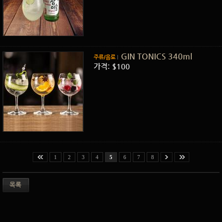
GIN TONICS 340ml
주류/음료
가격: $100
1
2
3
4
5
6
7
8
목록