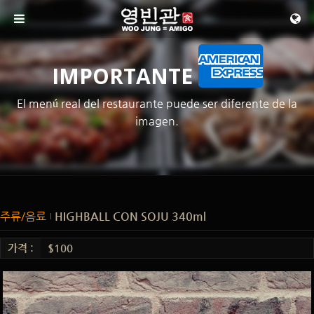
메뉴 건너뛰기
IMPORTANTE
El menú real del restaurante puede ser diferente de la
imagen.
주류/음료
HIGHBALL CON SOJU 340ml
가격 :
$100