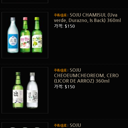
SOJU CHAMISUL (Uva
주류/음료
verde, Durazno, Is Back) 360ml
가격: $150
SOJU
주류/음료
CHEOEUMCHEOREOM, CERO
(LICOR DE ARROZ) 360ml
가격: $150
SOJU
주류/음료