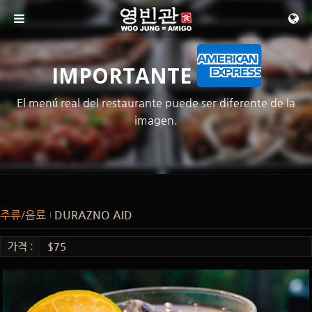
메뉴 건너뛰기
IMPORTANTE
El menú real del restaurante puede ser diferente de la
imagen.
주류/음료
DURAZNO AID
가격 :
$75