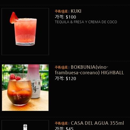
KUKI
주류/음료
가격: $100
TEQUILA & FRESA Y CREMA DE COCO
BOKBUNJA(vino-
주류/음료
frambuesa-coreano) HIGHBALL
가격: $120
CASA DEL AGUA 355ml
주류/음료
가격: $45