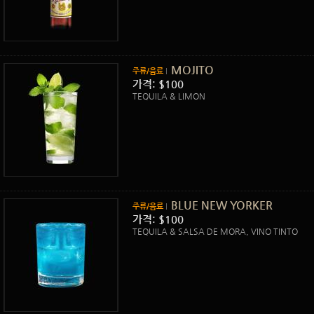
MOJITO
주류/음료
가격: $100
TEQUILA & LIMON
BLUE NEW YORKER
주류/음료
가격: $100
TEQUILA & SALSA DE MORA, VINO TINTO