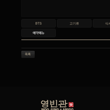
BTS
고기류
식
예약메뉴
목록