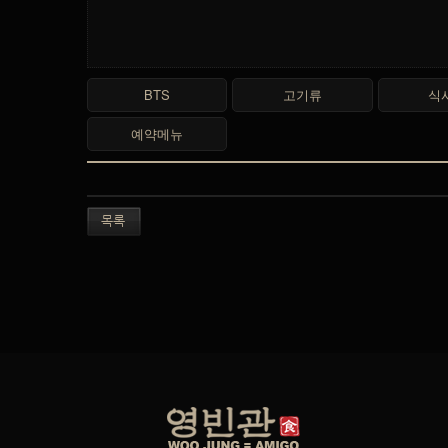
BTS
고기류
식
예약메뉴
목록