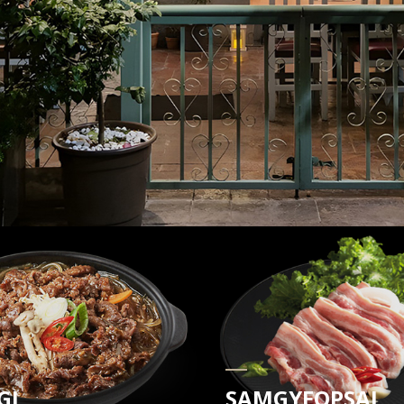
GI
SAMGYEOPSAL