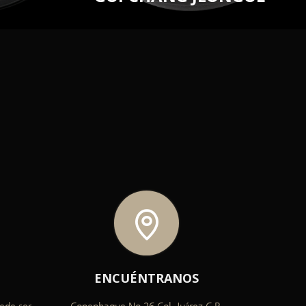
ENCUÉNTRANOS
uede ser
Copenhague No.26 Col. Juárez C.P.