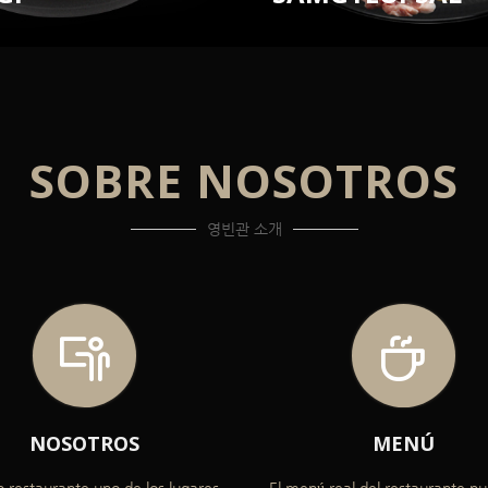
SOBRE NOSOTROS
영빈관 소개
NOSOTROS
MENÚ
 restaurante uno de los lugares
El menú real del restaurante p